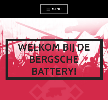
Spring
MENU
naar
inhoud
WELKOM BIJ DE
BERGSCHE
BATTERY!