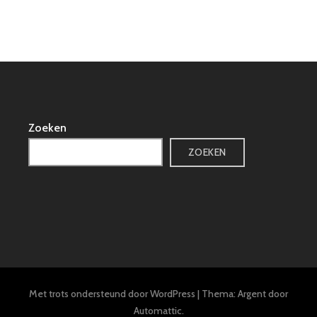
Zoeken
ZOEKEN
Met trots ondersteund door WordPress
|
Thema: Argent door
Automattic
.