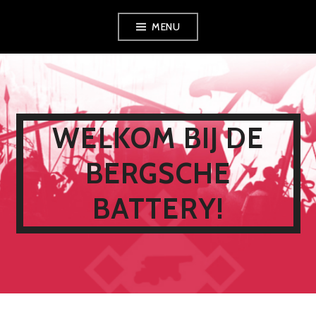
Spring
MENU
naar
inhoud
WELKOM BIJ DE
BERGSCHE
BATTERY!